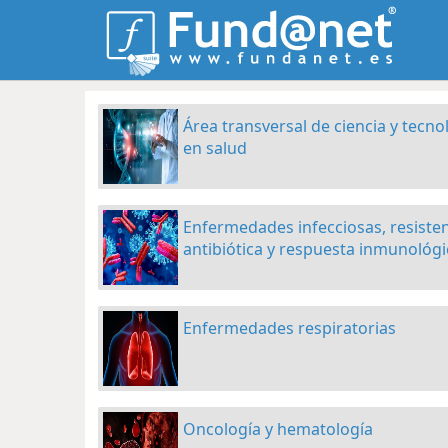
Área transversal de ciencia y tecno
en salud
Enfermedades infecciosas, resiste
antibiótica y respuesta inmunológi
Enfermedades respiratorias
Oncología y hematología